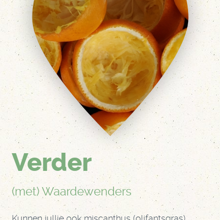
Verder
(met) Waardewenders
Kunnen jullie ook miscanthus (olifantsgras)